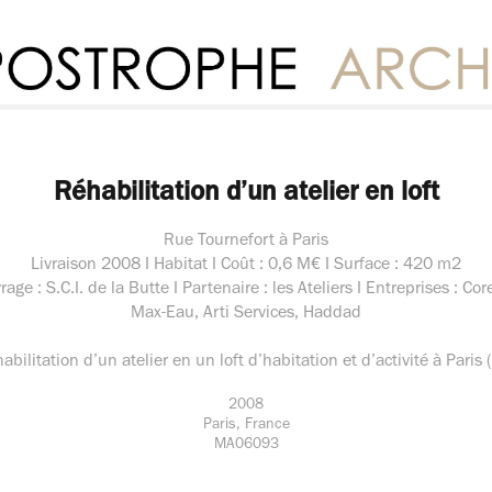
Réhabilitation d’un atelier en loft
Rue Tournefort à Paris
Livraison 2008 I Habitat I Coût : 0,6 M€ I Surface : 420 m2
age : S.C.I. de la Butte I Partenaire : les Ateliers I Entreprises : Co
Max-Eau, Arti Services, Haddad
abilitation d’un atelier en un loft d’habitation et d’activité à Paris 
2008
Paris, France
MA06093