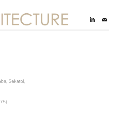
reba, Sekatol,
(75)