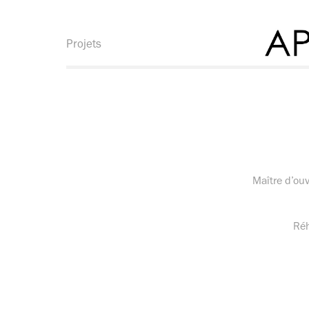
Projets
Maître d’ouvr
Réh